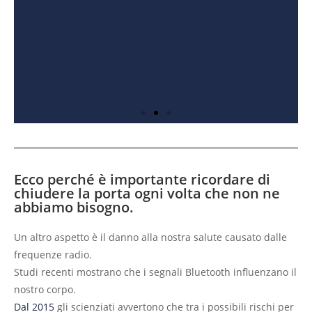
Ecco perché è importante ricordare di
Bluebugging
chiudere la porta ogni volta che non ne
abbiamo bisogno.
è una tecnica in cui si stabilisce una
Un altro aspetto è il danno alla nostra salute causato dalle
connessione con un dispositivo
abilitato al Bluetooth per installare un
frequenze radio.
accesso backdoor o malware sul
Studi recenti mostrano che i segnali Bluetooth influenzano il
dispositivo. L'hacker può quindi fare o
ascoltare chiamate, leggere e inviare
nostro corpo.
messaggi e accedere ai contatti.
Dal 2015
gli scienziati avvertono che tra i possibili rischi per