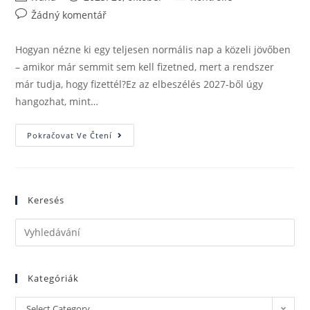
Žádný komentář
Hogyan nézne ki egy teljesen normális nap a közeli jövőben
– amikor már semmit sem kell fizetned, mert a rendszer
már tudja, hogy fizettél?Ez az elbeszélés 2027-ből úgy
hangozhat, mint…
Pokračovat Ve Čtení
Keresés
Kategóriák
Select Category