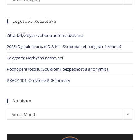
Legutóbb Közzétéve
Zítra, když byla svoboda automatizována
2025: Digitální euro, eID & KI – Svoboda nebo digitální tyranie?
Telegram: Nezbytná nastavení
Pochopení rozdílu: Soukromí, bezpečnost a anonymita
PRVCY 101: Otevřené PDF formáty
Archívum
Select Month