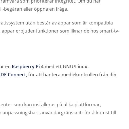
ramvara som prioriterar integritet. Om du har
l-begäran eller öppna en fråga.
ativsystem utan består av appar som är kompatibla
a appar erbjuder funktioner som liknar de hos smart-tv-
lar en
Raspberry Pi
4 med ett GNU/Linux-
KDE Connect,
för att hantera mediekontrollen från din
nter som kan installeras på olika plattformar,
h anpassningsbart användargränssnitt för åtkomst till