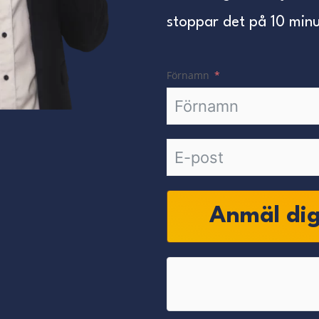
stoppar det på 10 minu
Förnamn
Anmäl dig 