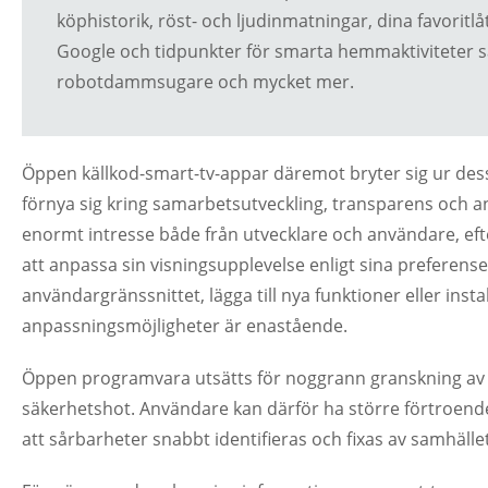
köphistorik, röst- och ljudinmatningar, dina favoritlåt
Google och tidpunkter för smarta hemmaktiviteter s
robotdammsugare och mycket mer.
Öppen källkod-smart-tv-appar däremot bryter sig ur des
förnya sig kring samarbetsutveckling, transparens och a
enormt intresse både från utvecklare och användare, ef
att anpassa sin visningsupplevelse enligt sina preferens
användargränssnittet, lägga till nya funktioner eller inst
anpassningsmöjligheter är enastående.
Öppen programvara utsätts för noggrann granskning av 
säkerhetshot. Användare kan därför ha större förtroende
att sårbarheter snabbt identifieras och fixas av samhället