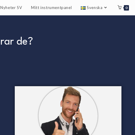
r Nyheter SV
Mitt instrumentpanel
Svenska
0
rar de?