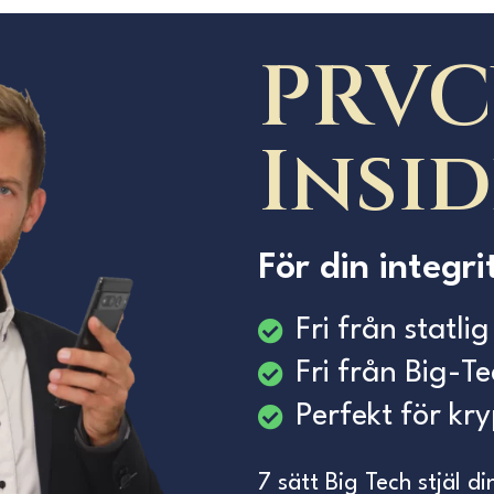
PRVC
Insi
För din integr
Fri från statl
Fri från Big-T
Perfekt för kry
7 sätt Big Tech stjäl d