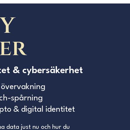
Y
der
itet & cybersäkerhet
ig övervakning
ech-spårning
pto & digital identitet
ina data just nu och hur du