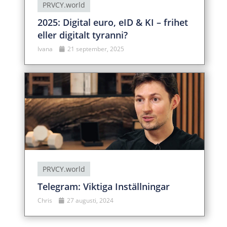
PRVCY.world
2025: Digital euro, eID & KI – frihet
eller digitalt tyranni?
Ivana
21 september, 2025
PRVCY.world
Telegram: Viktiga Inställningar
Chris
27 augusti, 2024