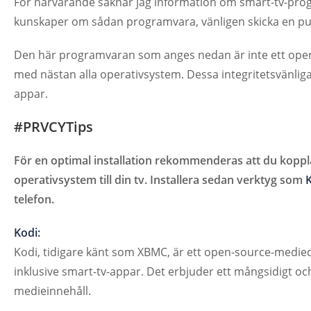
För närvarande saknar jag information om smart-tv-prog
kunskaper om sådan programvara, vänligen skicka en pul
Den här programvaran som anges nedan är inte ett oper
med nästan alla operativsystem. Dessa integritetsvänlig
appar.
#PRVCYTips
För en optimal installation rekommenderas att du kopp
operativsystem till din tv. Installera sedan verktyg som
telefon.
Kodi:
Kodi, tidigare känt som XBMC, är ett open-source-mediece
inklusive smart-tv-appar. Det erbjuder ett mångsidigt oc
medieinnehåll.