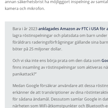
annan säkerhetsbrist ha möjliggjort inspelning av samta
kamera och mikrofon.
Bara i år 2023
anklagades Amazon av FTC i USA för at
lagra röstinspelningar och platsdata om barn under
föräldrars raderingsförfrågningar gällande sina barn
böter på 25 miljoner dollar.
Och vi ska inte ens börja prata om den data som
Goo
finns insamling av röstinspelningar som aktiveras n
panikattack?”
Medan Google försäkrar användare att dessa röstins
erkänner de att transkriptioner av dina röstintera
för sådana ändamål. Dessutom samlar Google in data
närheten som WiFi-åtkomstpunkter och Bluetooth-e