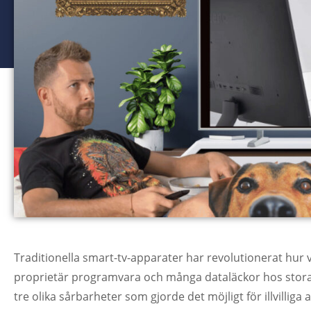
Traditionella smart-tv-apparater har revolutionerat hur
proprietär programvara och många dataläckor hos stora 
tre olika sårbarheter som gjorde det möjligt för illvilli