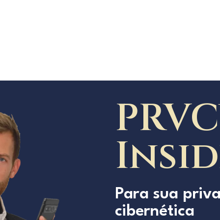
PRVC
Insi
Para sua priv
cibernética