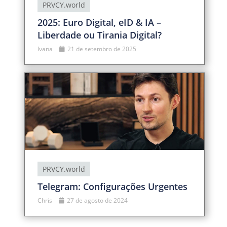
PRVCY.world
2025: Euro Digital, eID & IA –
Liberdade ou Tirania Digital?
Ivana
21 de setembro de 2025
PRVCY.world
Telegram: Configurações Urgentes
Chris
27 de agosto de 2024