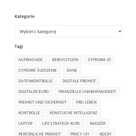
Kategorie
Tagi
AUFWACHEN
BEWUSSTSEIN
CYFROWA ID
CYFROWE ŚLEDZENIE
DANE
DATENKONTROLLE
DIGITALE FREIHEIT
DIGITALER EURO
FINANZIELLE UNABHÄNGIGKEIT
FREIHEIT UND SICHERHEIT
FREI LEBEN
KONTROLLE
KÜNSTLICHE INTELLIGENZ
LAPTOP
LIFE STRATEGY KURS
NADZÓR
PERSÖNLICHE FREIHEIT
PRVCY 101
RZĄDY