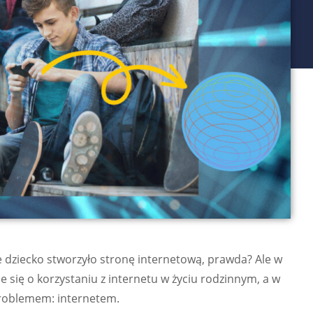
e dziecko stworzyło stronę internetową, prawda? Ale w
e się o korzystaniu z internetu w życiu rodzinnym, a w
roblemem: internetem.