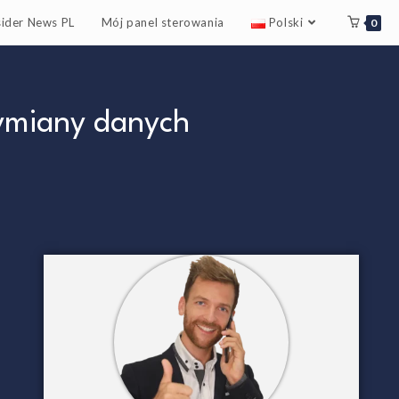
sider News PL
Mój panel sterowania
Polski
0
wymiany danych