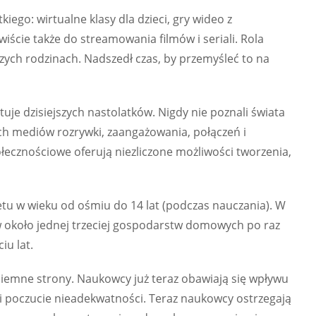
iego: wirtualne klasy dla dzieci, gry wideo z
wiście także do streamowania filmów i seriali. Rola
zych rodzinach. Nadszedł czas, by przemyśleć to na
uje dzisiejszych nastolatków. Nigdy nie poznali świata
ch mediów rozrywki, zaangażowania, połączeń i
łecznościowe oferują niezliczone możliwości tworzenia,
etu w wieku od ośmiu do 14 lat (podczas nauczania). W
 w około jednej trzeciej gospodarstw domowych po raz
iu lat.
iemne strony. Naukowcy już teraz obawiają się wpływu
a i poczucie nieadekwatności. Teraz naukowcy ostrzegają