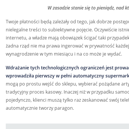
W zasadzie stanie się to pieniądz, nad k
Twoje płatności będą zależały od tego, jak dobrze postęp
nielegalne treści to subiektywne pojęcie. Oczywiście istnie
internetu, a władze mają obowiązek ścigać taki przypade
żadna rząd nie ma prawa ingerować w prywatność każdej 
wynagrodzenie w tym miesiącu i na co może je wydać.
Wdrażanie tych technologicznych ograniczeń jest pro
wprowadziła pierwszy w pełni automatyczny supermarket
mogą po prostu wejść do sklepu, wybierać pożądane artyk
tradycyjny proces kasowy. Inaczej niż w przypadku samo
pojedynczo, klienci muszą tylko raz zeskanować swój tel
automatycznie tworzy paragon.