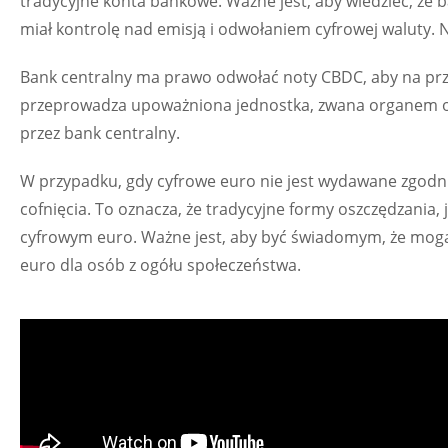
tradycyjne konta bankowe. Ważne jest, aby wiedzieć, że 
miał kontrolę nad emisją i odwołaniem cyfrowej waluty. 
Bank centralny ma prawo odwołać noty CBDC, aby na prz
przeprowadza upoważniona jednostka, zwana organem o
przez bank centralny.
W przypadku, gdy cyfrowe euro nie jest wydawane zgodnie
cofnięcia. To oznacza, że tradycyjne formy oszczędzania,
cyfrowym euro. Ważne jest, aby być świadomym, że mogą 
euro dla osób z ogółu społeczeństwa.