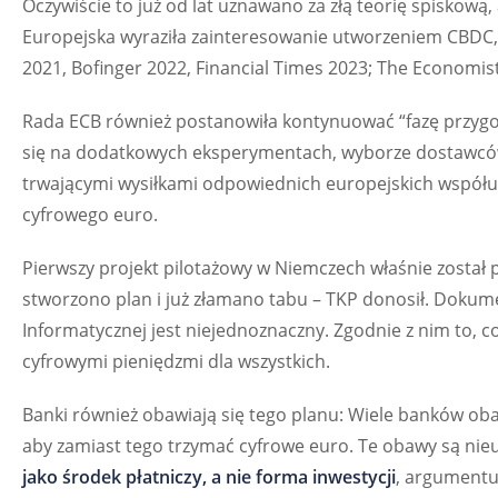
Oczywiście to już od lat uznawano za złą teorię spiskową
Europejska wyraziła zainteresowanie utworzeniem CBDC, p
2021, Bofinger 2022, Financial Times 2023; The Economist
Rada ECB również postanowiła kontynuować “fazę przyg
się na dodatkowych eksperymentach, wyborze dostawców 
trwającymi wysiłkami odpowiednich europejskich współ
cyfrowego euro.
Pierwszy projekt pilotażowy w Niemczech właśnie został 
stworzono plan i już złamano tabu – TKP donosił. Dokum
Informatycznej jest niejednoznaczny. Zgodnie z nim to, co
cyfrowymi pieniędzmi dla wszystkich.
Banki również obawiają się tego planu: Wiele banków obaw
aby zamiast tego trzymać cyfrowe euro. Te obawy są ni
jako środek płatniczy, a nie forma inwestycji
, argumentuj