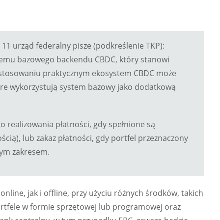
11 urząd federalny pisze (podkreślenie TKP):
emu bazowego backendu CBDC, który stanowi
 zastosowaniu praktycznym ekosystem CBDC może
óre wykorzystują system bazowy jako dodatkową
realizowania płatności, gdy spełnione są
ią), lub zakaz płatności, gdy portfel przeznaczony
nym zakresem.
line, jak i offline, przy użyciu różnych środków, takich
portfele w formie sprzętowej lub programowej oraz