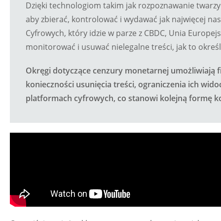
Dzięki technologiom takim jak rozpoznawanie twarzy 
aby zbierać, kontrolować i wydawać jak najwięcej na
Cyfrowych, który idzie w parze z CBDC, Unia Europej
monitorować i usuwać nielegalne treści, jak to okreś
Okręgi dotyczące cenzury monetarnej umożliwiają
konieczności usunięcia treści, ograniczenia ich wid
platformach cyfrowych, co stanowi kolejną formę ko