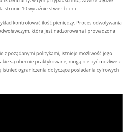
bank centralny, w tym przypadku EBC, zawsze będzie
Na stronie 10 wyraźnie stwierdzono:
ykład kontrolować ilość pieniędzy. Proces odwoływania
dwoławczym, która jest nadzorowana i prowadzona
 z pożądanymi politykami, istnieje możliwość jego
 jakie są obecnie praktykowane, mogą nie być możliwe z
istnieć ograniczenia dotyczące posiadania cyfrowych