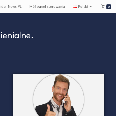
sider News PL
Mój panel sterowania
Polski
0
ienialne.