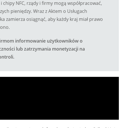
i chipy NFC, rządy i firmy mogą współpracować,
szych pieniędzy. Wraz z Aktem o Usługach
ska zamierza osiągnąć, aby każdy kraj miał prawo
lono.
 firmom informowanie użytkowników o
oczności lub zatrzymania monetyzacji na
ntroli.