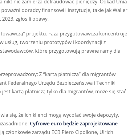
, a nikt nie zamierza defraudować pieniędzy. Odkąd Unia
oważni doradcy finansowi i instytucje, takie jak Waller
 2023, zgłosili obawy.
otowawczą” projektu. Faza przygotowawcza koncentruje
usług, tworzeniu prototypów i koordynacji z
ustawodawców, które przygotowują prawne ramy dla
przeprowadzony: Z “kartą płatniczą” dla migrantów
ent Federalnego Urzędu Bezpieczeństwa i Techniki
 jest kartą płatniczą tylko dla migrantów, może się stać
ia się, że ich klienci mogą wycofać swoje depozyty,
euzasadnione:
Cyfrowe euro będzie zaprojektowane
ą członkowie zarządu ECB Piero Cipollone, Ulrich