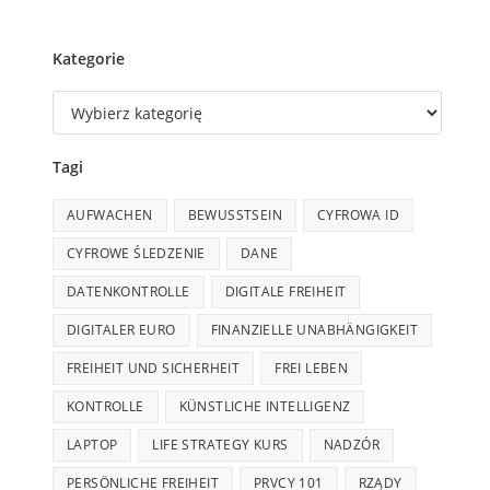
Kategorie
Tagi
AUFWACHEN
BEWUSSTSEIN
CYFROWA ID
CYFROWE ŚLEDZENIE
DANE
DATENKONTROLLE
DIGITALE FREIHEIT
DIGITALER EURO
FINANZIELLE UNABHÄNGIGKEIT
FREIHEIT UND SICHERHEIT
FREI LEBEN
KONTROLLE
KÜNSTLICHE INTELLIGENZ
LAPTOP
LIFE STRATEGY KURS
NADZÓR
PERSÖNLICHE FREIHEIT
PRVCY 101
RZĄDY