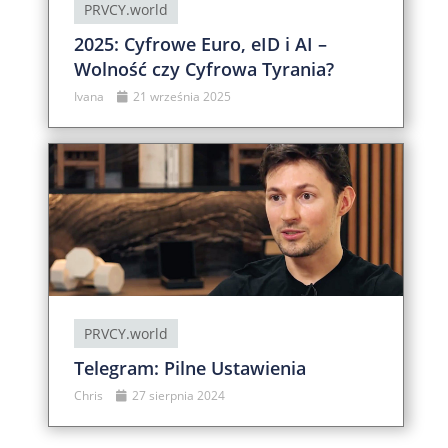
PRVCY.world
2025: Cyfrowe Euro, eID i AI –
Wolność czy Cyfrowa Tyrania?
Ivana
21 września 2025
PRVCY.world
Telegram: Pilne Ustawienia
Chris
27 sierpnia 2024