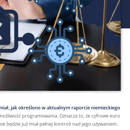
iał, jak określono w aktualnym raporcie niemieckiego
możliwość programowania. Oznacza to, że cyfrowe euro
nie będzie już miał pełnej kontroli nad jego używaniem.