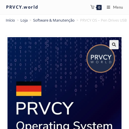
PRVCY.world
Menu
0
Início
>
Loja
>
Software & Manutenção
>
PRVCY OS – Pen Drives USB