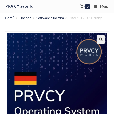
PRVCY.world
Menu
0
Domů
>
Obchod
>
Software a údržba
>
PRVCY OS – USB disky