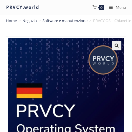
PRVCY.world
Menu
0
Home
>
Negozio
>
Software e manutenzione
>
PRVCY OS – Chiavette