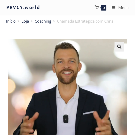
PRVCY.world
Menu
0
Início
>
Loja
>
Coaching
>
Chamada Estratégica com Chris