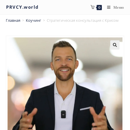
PRVCY.world
Меню
0
Главная
>
Коучинг
>
Стратегическая консультация с Крисом