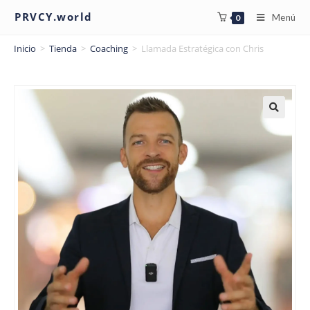
PRVCY.world
Menú
0
Inicio
>
Tienda
>
Coaching
>
Llamada Estratégica con Chris