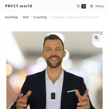
PRVCY.world
Menü
0
Kezdőlap
>
Bolt
>
Coaching
>
Stratégiai megbeszélés Chris-szel