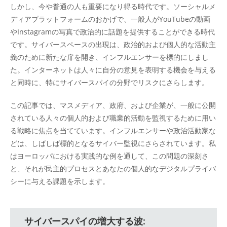
しかし、今や普通の人も重要になり得る時代です。ソーシャルメ
ディアプラットフォームのおかげで、一般人がYouTubeの動画
やInstagramの写真で政治的に話題を提供することができる時代
です。サイバースペースの出現は、政治的および個人的な活動主
義のために新たな扉を開き、インフルエンサーを標的にしまし
た。インターネットは人々に自分の意見を表明する機会を与える
と同時に、特にサイバースパイの分野でリスクにさらします。
この記事では、マスメディア、政府、および企業が、一般に公開
されている人々の個人的および職業的活動を監視するために用い
る戦略に焦点を当てています。インフルエンサーや政治活動家な
どは、しばしば標的となるサイバー監視にさらされています。私
はヨーロッパにおける実践的な例を通して、この問題の深刻さ
と、それが民主的プロセスとあなたの個人的なデジタルプライバ
シーに与える課題を示します。
サイバースパイの増大する波: