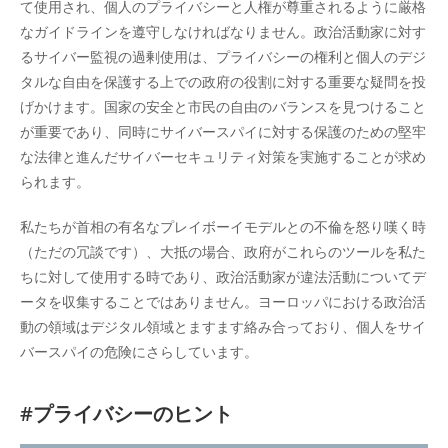
て使用され、個人のプライバシーと人権が尊重されるように厳格
なガイドラインを遵守しなければなりません。政治活動家に対す
るサイバー監視の過剰使用は、プライバシーの権利と個人のデジ
タルな自由を保護する上での政府の役割に対する重要な疑問を投
げかけます。国家の安全と市民の自由のバランスを見つけること
が重要であり、同時にサイバースパイに対する保護のための堅牢
な法律と進んだサイバーセキュリティ対策を実施することが求め
られます。
私たちが首相の有名なプレイボーイモデルとの不倫を怒り嘆く時
（ただの冗談です）、大抵の場合、政府がこれらのツールを私た
ちに対して使用する時であり、政治活動家が違法活動についてデ
ータを収集することではありません。ヨーロッパにおける政治活
動の領域はデジタル領域とますます絡み合っており、個人をサイ
バースパイの危険にさらしています。
#プライバシーのヒント