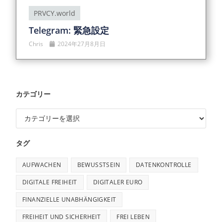
PRVCY.world
Telegram: 緊急設定
Chris
2024年27月8月日
カテゴリー
タグ
AUFWACHEN
BEWUSSTSEIN
DATENKONTROLLE
DIGITALE FREIHEIT
DIGITALER EURO
FINANZIELLE UNABHÄNGIGKEIT
FREIHEIT UND SICHERHEIT
FREI LEBEN