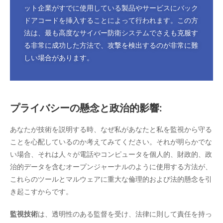
ンショットを撮ったり、通信を傍受したりできます。
ット企業がすでに使用している製品やサービスにバック
ドアコードを挿入することによって行われます。この方
法は、最も高度なサイバー防衛システムでさえも克服す
る非常に成功した方法で、攻撃を検出するのが非常に難
しい場合があります。
プライバシーの懸念と政治的影響:
あなたが技術を説明する時、なぜ私があなたと私を監視から守る
ことを心配しているのか考えてみてください。それが明らかでな
い場合、それは人々が電話やコンピュータを個人的、財政的、政
治的データを含むオープンジャーナルのように使用する方法が、
これらのツールとマルウェアに重大な倫理的および法的懸念を引
き起こすからです。
監視技術
は、透明性のある監督を受け、法律に則して責任を持っ