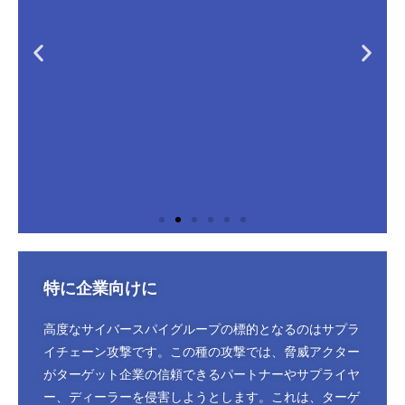
フィンフィッシャー
特に企業向けに
フィンスパイとも呼ばれ、イギリスのガンマグループによって
開発された商業的に入手可能なスパイウェアです。政府の監視
活動に関連しており、活動家や反体制派を標的にするために使
高度なサイバースパイグループの標的となるのはサプラ
用されたと報告されています。フィンフィッシャーは、悪意の
イチェーン攻撃です。この種の攻撃では、脅威アクター
ある電子メールの添付ファイルや偽のソフトウェアアップデー
がターゲット企業の信頼できるパートナーやサプライヤ
トなど、さまざまな方法でデバイスに感染する可能性がありま
す。インストールされると、キーログを監視したり、スクリー
ー、ディーラーを侵害しようとします。これは、ターゲ