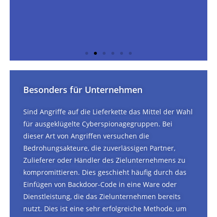
FinFisher
Besonders für Unternehmen
Auch bekannt als FinSpy, ist eine kommerziell erhältliche
Spionagesoftware, die von der britischen Gamma Group
entwickelt wurde. Sie wird mit Überwachungsaktivitäten von
Sind Angriffe auf die Lieferkette das Mittel der Wahl
Regierungen in Verbindung gebracht und wurde Berichten
für ausgeklügelte Cyberspionagegruppen. Bei
zufolge eingesetzt, um Aktivisten und Dissidenten ins Visier
dieser Art von Angriffen versuchen die
zu nehmen. FinFisher kann Geräte über verschiedene Wege
infizieren, z. B. über bösartige E-Mail-Anhänge und gefälschte
Bedrohungsakteure, die zuverlässigen Partner,
Software-Updates. Sobald er installiert ist, kann er
Zulieferer oder Händler des Zielunternehmens zu
Tastatureingaben überwachen, Screenshots erstellen und die
Kommunikation abfangen.
kompromittieren. Dies geschieht häufig durch das
Einfügen von Backdoor-Code in eine Ware oder
Dienstleistung, die das Zielunternehmen bereits
nutzt. Dies ist eine sehr erfolgreiche Methode, um