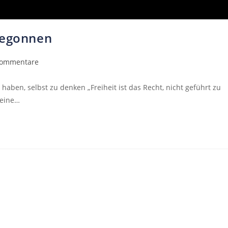
begonnen
Kommentare
aben, selbst zu denken „Freiheit ist das Recht, nicht geführt zu
 eine…