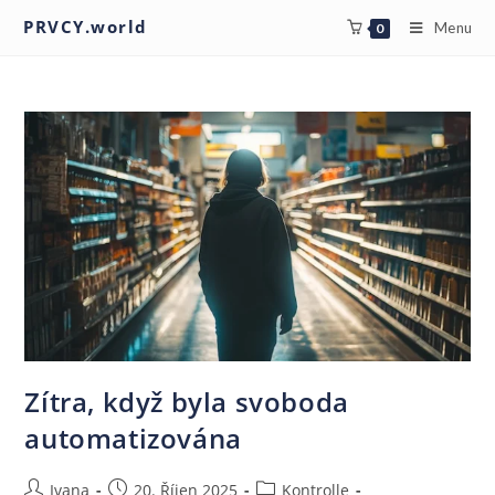
PRVCY.world
Menu
0
Zítra, když byla svoboda
automatizována
Ivana
20. Říjen 2025
Kontrolle