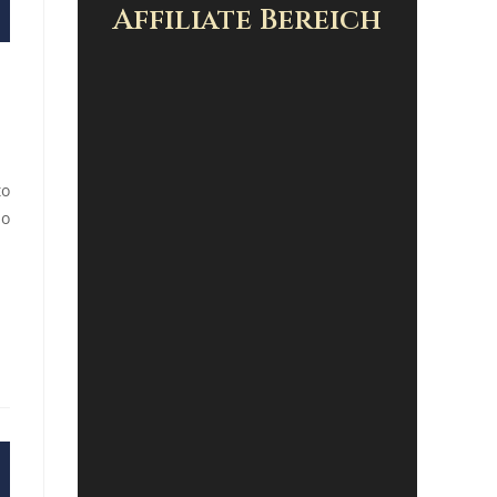
Affiliate Bereich
to
io