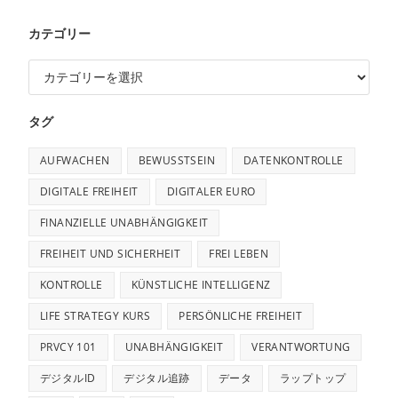
カテゴリー
タグ
AUFWACHEN
BEWUSSTSEIN
DATENKONTROLLE
DIGITALE FREIHEIT
DIGITALER EURO
FINANZIELLE UNABHÄNGIGKEIT
FREIHEIT UND SICHERHEIT
FREI LEBEN
KONTROLLE
KÜNSTLICHE INTELLIGENZ
LIFE STRATEGY KURS
PERSÖNLICHE FREIHEIT
PRVCY 101
UNABHÄNGIGKEIT
VERANTWORTUNG
デジタルID
デジタル追跡
データ
ラップトップ