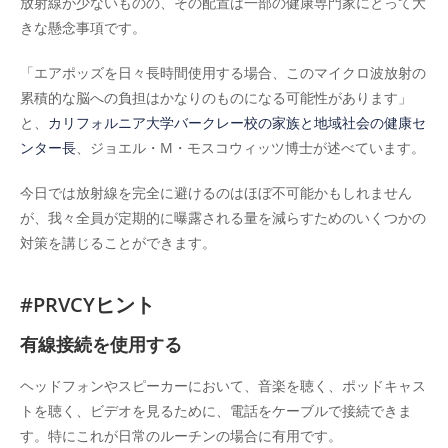
にアクセスしたりすることができま
放射線が少ないものの、その配置は一部の健康専門家にとって大
す。
きな懸念事項です。
「エアポッズを日々長時間使用する場合、このマイクロ波放射の
累積的な脳への負担はかなりのものになる可能性があります」
と、
カリフォルニア大学バークレー校の家族と地域社会の健康セ
ンター長
、ジョエル・M・モスコウィッツ博士が述べています。
今日では放射線を完全に避けるのはほぼ不可能かもしれません
が、我々全員が定期的に曝露される量を減らすためのいくつかの
対策を講じることができます。
#PRVCYヒント
有線接続を使用する
ヘッドフォンやスピーカーにおいて、音楽を聴く、ポッドキャス
トを聴く、ビデオを見るために、電話をケーブルで接続できま
す。特にこれが日常のルーチンの場合に有用です。