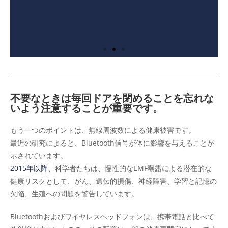
不要なときは毎回ドアを閉めることを忘れな
いよう注意することが重要です。
もう一つのポイントは、無線周波数による健康被害です。
最近の研究によると、Bluetooth信号が体に影響を与えることが
ブルーバギング
示されています。
2015年以降
、科学者たちは、慢性的なEMF曝露による潜在的な
とは、Bluetooth対応デバイスへの接続
健康リスクとして、がん、遺伝的損傷、神経障害、学習と記憶の
を確立し、バックドアアクセスまたは
マルウェアをデバイスにインストール
欠陥、生殖への問題を警告しています。
する技術です。それによって、ハッカ
ーは通話を行ったり傍受したり、メッ
Bluetoothおよびワイヤレスヘッドフォンは、携帯電話と比べて
セージを読んだり送信したり、連絡先