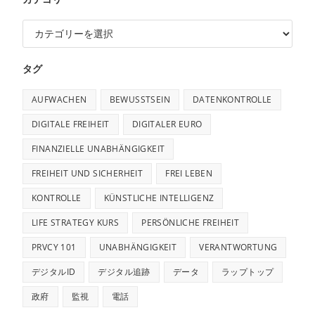
タグ
AUFWACHEN
BEWUSSTSEIN
DATENKONTROLLE
DIGITALE FREIHEIT
DIGITALER EURO
FINANZIELLE UNABHÄNGIGKEIT
FREIHEIT UND SICHERHEIT
FREI LEBEN
KONTROLLE
KÜNSTLICHE INTELLIGENZ
LIFE STRATEGY KURS
PERSÖNLICHE FREIHEIT
PRVCY 101
UNABHÄNGIGKEIT
VERANTWORTUNG
デジタルID
デジタル追跡
データ
ラップトップ
政府
監視
電話