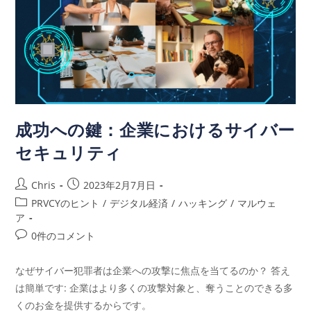
成功への鍵：企業におけるサイバー
セキュリティ
Chris
2023年2月7月日
PRVCYのヒント
/
デジタル経済
/
ハッキング
/
マルウェ
ア
0件のコメント
なぜサイバー犯罪者は企業への攻撃に焦点を当てるのか？ 答え
は簡単です: 企業はより多くの攻撃対象と、奪うことのできる多
くのお金を提供するからです。