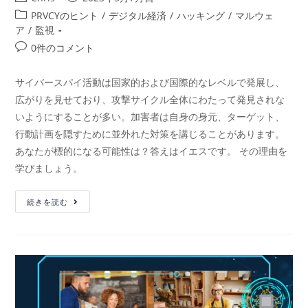
PRVCYのヒント
/
デジタル経済
/
ハッキング
/
マルウェ
ア
/
監視
0件のコメント
サイバースパイ活動は国家的および国際的なレベルで発展し、
広がりを見せており、攻撃サイクル全体にわたって発見されな
いようにすることが多い。加害者は自身の身元、ターゲット、
行動計画を隠すために並外れた対策を講じることがあります。
あなたが標的になる可能性は？答えはイエスです。 その理由を
学びましょう。
続きを読む