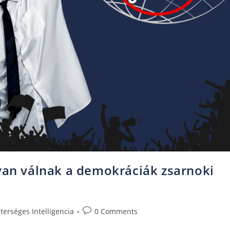
gyan válnak a demokráciák zsarnoki
terséges Intelligencia
0 Comments