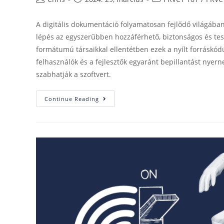
A digitális dokumentáció folyamatosan fejlődő világában
lépés az egyszerűbben hozzáférhető, biztonságos és te
formátumú társaikkal ellentétben ezek a nyílt forráskód
felhasználók és a fejlesztők egyaránt bepillantást nyerne
szabhatják a szoftvert.
Continue Reading