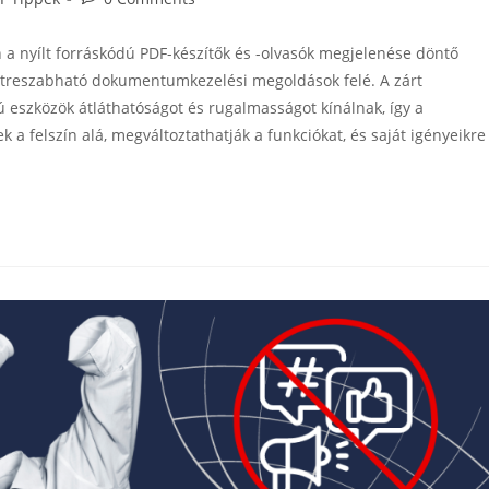
 a nyílt forráskódú PDF-készítők és -olvasók megjelenése döntő
streszabható dokumentumkezelési megoldások felé. A zárt
ú eszközök átláthatóságot és rugalmasságot kínálnak, így a
k a felszín alá, megváltoztathatják a funkciókat, és saját igényeikre