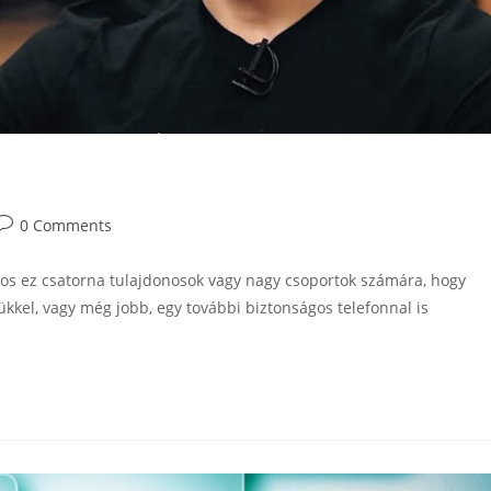
0 Comments
tos ez csatorna tulajdonosok vagy nagy csoportok számára, hogy
ükkel, vagy még jobb, egy további biztonságos telefonnal is