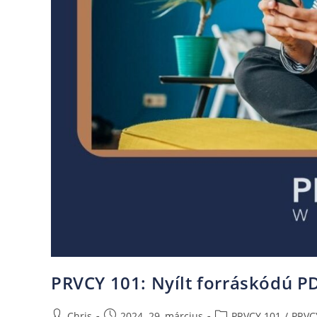
PRVCY 101: Nyílt forráskódú P
Chris
2024. 29, március
PRVCY 101
/
PRVC