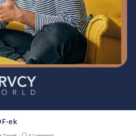
DF-ek
Y Tippek
0 Comments