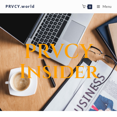
PRVCY.world
Menu
0
PRVCY
Insider