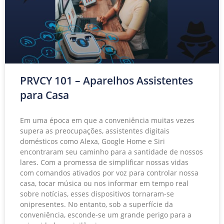
PRVCY 101 – Aparelhos Assistentes
para Casa
Em uma época em que a conveniência muitas vezes
supera as preocupações, assistentes digitais
domésticos como Alexa, Google Home e Siri
encontraram seu caminho para a santidade de nossos
lares. Com a promessa de simplificar nossas vidas
com comandos ativados por voz para controlar nossa
casa, tocar música ou nos informar em tempo real
sobre notícias, esses dispositivos tornaram-se
onipresentes. No entanto, sob a superfície da
conveniência, esconde-se um grande perigo para a