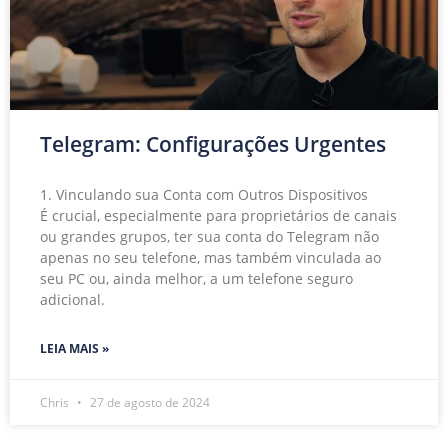
Telegram: Configurações Urgentes
1. Vinculando sua Conta com Outros Dispositivos
É crucial, especialmente para proprietários de canais
ou grandes grupos, ter sua conta do Telegram não
apenas no seu telefone, mas também vinculada ao
seu PC ou, ainda melhor, a um telefone seguro
adicional.
LEIA MAIS »
Chris
27 de agosto de 2024