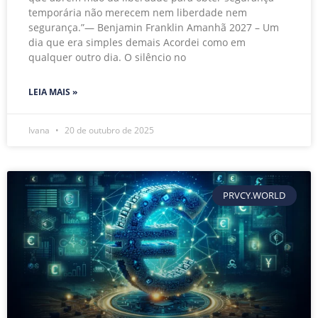
temporária não merecem nem liberdade nem
segurança.”— Benjamin Franklin Amanhã 2027 – Um
dia que era simples demais Acordei como em
qualquer outro dia. O silêncio no
LEIA MAIS »
Ivana
20 de outubro de 2025
PRVCY.WORLD