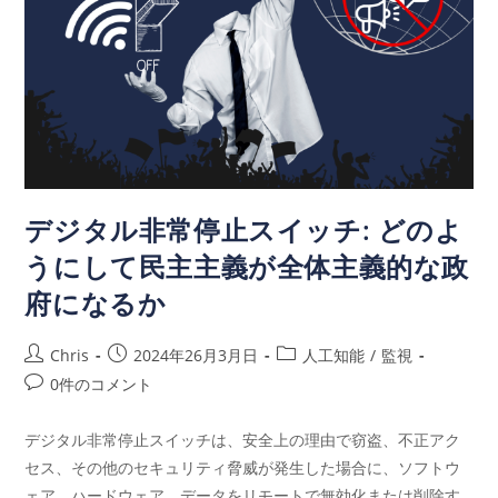
デジタル非常停止スイッチ: どのよ
うにして民主主義が全体主義的な政
府になるか
Chris
2024年26月3月日
人工知能
/
監視
0件のコメント
デジタル非常停止スイッチは、安全上の理由で窃盗、不正アク
セス、その他のセキュリティ脅威が発生した場合に、ソフトウ
ェア、ハードウェア、データをリモートで無効化または削除す