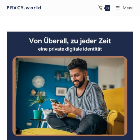
PRVCY.world
Menu
0