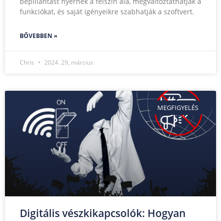
bepillantást nyernek a felszín alá, megváltoztathatják a
funkciókat, és saját igényeikre szabhatják a szoftvert.
BŐVEBBEN »
Chris
2024. 29, március
MEGFIGYELÉS
Digitális vészkikapcsolók: Hogyan