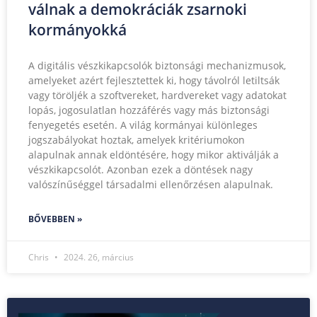
válnak a demokráciák zsarnoki
kormányokká
A digitális vészkikapcsolók biztonsági mechanizmusok,
amelyeket azért fejlesztettek ki, hogy távolról letiltsák
vagy töröljék a szoftvereket, hardvereket vagy adatokat
lopás, jogosulatlan hozzáférés vagy más biztonsági
fenyegetés esetén. A világ kormányai különleges
jogszabályokat hoztak, amelyek kritériumokon
alapulnak annak eldöntésére, hogy mikor aktiválják a
vészkikapcsolót. Azonban ezek a döntések nagy
valószínűséggel társadalmi ellenőrzésen alapulnak.
BŐVEBBEN »
Chris
2024. 26, március