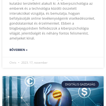
kutatási területként alakult ki. A kiberpszichológia az
emberek és a technológia közötti összetett
interakciókat vizsgálja, és bemutatja, hogyan
befolyásolják online tevékenységeink viselkedésünket,
gondolatainkat és érzelmeinket. Ebben a
blogbejegyzésben felfedezzük a kiberpszichológia
világát, jelentőségét és néhány fontos felismerést,
amelyeket kínál.
BŐVEBBEN »
Chris
2023. 17, november
DIGITÁLIS GAZDASÁG