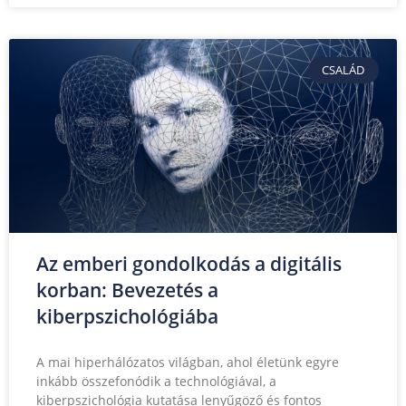
CSALÁD
Az emberi gondolkodás a digitális
korban: Bevezetés a
kiberpszichológiába
A mai hiperhálózatos világban, ahol életünk egyre
inkább összefonódik a technológiával, a
kiberpszichológia kutatása lenyűgöző és fontos