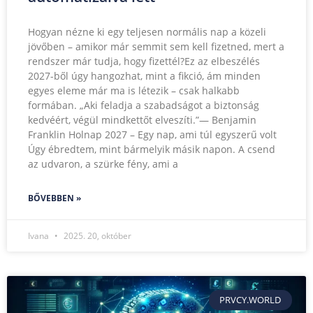
Hogyan nézne ki egy teljesen normális nap a közeli
jövőben – amikor már semmit sem kell fizetned, mert a
rendszer már tudja, hogy fizettél?Ez az elbeszélés
2027-ből úgy hangozhat, mint a fikció, ám minden
egyes eleme már ma is létezik – csak halkabb
formában. „Aki feladja a szabadságot a biztonság
kedvéért, végül mindkettőt elveszíti.”— Benjamin
Franklin Holnap 2027 – Egy nap, ami túl egyszerű volt
Úgy ébredtem, mint bármelyik másik napon. A csend
az udvaron, a szürke fény, ami a
BŐVEBBEN »
Ivana
2025. 20, október
PRVCY.WORLD