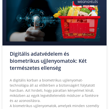
MEGFIGYELÉS
Digitális adatvédelem és
biometrikus ujjlenyomatok: Két
természetes ellenség
A digitális korban a biometrikus ujjlenyomat-
technológia áll az előtérben a biztonságért folytatott
harcban. Azt hirdeti, hogy páratlan kényelmet kínál,
miközben az egyik legvédtelenebb módszer a fizetésre
és az azonosításra.
A biometrikus ujjlenyomatok, amelyek minden személy