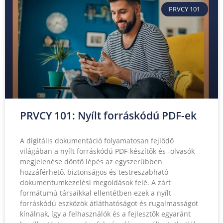
PRVCY 101
PRVCY 101: Nyílt forráskódú PDF-ek
A digitális dokumentáció folyamatosan fejlődő
világában a nyílt forráskódú PDF-készítők és -olvasók
megjelenése döntő lépés az egyszerűbben
hozzáférhető, biztonságos és testreszabható
dokumentumkezelési megoldások felé. A zárt
formátumú társaikkal ellentétben ezek a nyílt
forráskódú eszközök átláthatóságot és rugalmasságot
kínálnak, így a felhasználók és a fejlesztők egyaránt