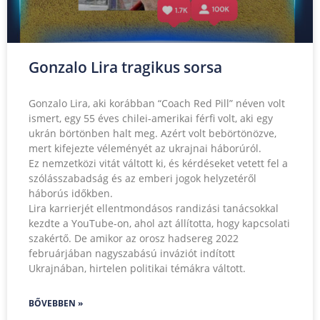
Gonzalo Lira tragikus sorsa
Gonzalo Lira, aki korábban “Coach Red Pill” néven volt
ismert, egy 55 éves chilei-amerikai férfi volt, aki egy
ukrán börtönben halt meg. Azért volt bebörtönözve,
mert kifejezte véleményét az ukrajnai háborúról.
Ez nemzetközi vitát váltott ki, és kérdéseket vetett fel a
szólásszabadság és az emberi jogok helyzetéről
háborús időkben.
Lira karrierjét ellentmondásos randizási tanácsokkal
kezdte a YouTube-on, ahol azt állította, hogy kapcsolati
szakértő. De amikor az orosz hadsereg 2022
februárjában nagyszabású inváziót indított
Ukrajnában, hirtelen politikai témákra váltott.
BŐVEBBEN »