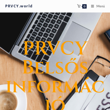
PRVCY.world
Menü
0
PRVCY
Belsős
informác
ió