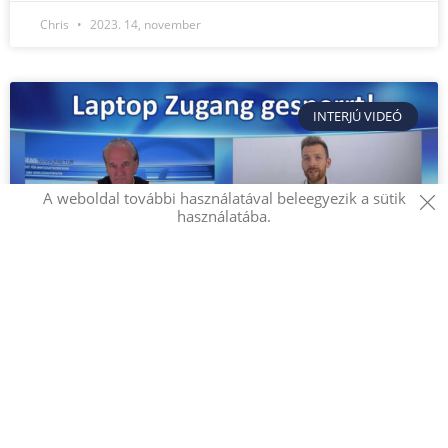
Chris
2023. 14, november
INTERJÚ VIDEÓ
A weboldal további használatával beleegyezik a sütik
használatába.
Laptop-hozzáférés zárolva! Teljes
ellenőrzés elvesztése a Microsoft új
szabályai miatt
A Microsoft legutóbbi változtatásai a szabályzataiban