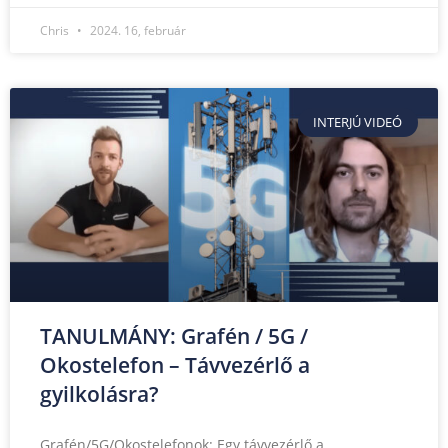
Chris
2024. 16, február
INTERJÚ VIDEÓ
TANULMÁNY: Grafén / 5G /
Okostelefon – Távvezérlő a
gyilkolásra?
Grafén/5G/Okostelefonok: Egy távvezérlő a