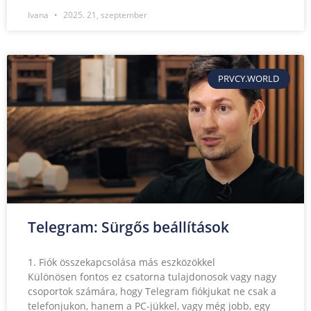
Ivana
2025. 21, szeptember
PRVCY.WORLD
Telegram: Sürgős beállítások
1. Fiók összekapcsolása más eszközökkel
Különösen fontos ez csatorna tulajdonosok vagy nagy
csoportok számára, hogy Telegram fiókjukat ne csak a
telefonjukon, hanem a PC-jükkel, vagy még jobb, egy