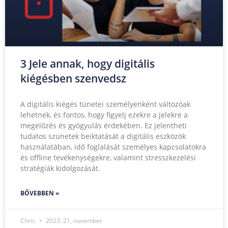
3 Jele annak, hogy digitális
kiégésben szenvedsz
A digitális kiégés tünetei személyenként változóak
lehetnek, és fontos, hogy figyelj ezekre a jelekre a
megelőzés és gyógyulás érdekében. Ez jelentheti
tudatos szünetek beiktatását a digitális eszközök
használatában, idő foglalását személyes kapcsolatokra
és offline tevékenységekre, valamint stresszkezelési
stratégiák kidolgozását.
BŐVEBBEN »
Chris
2023. 21, november