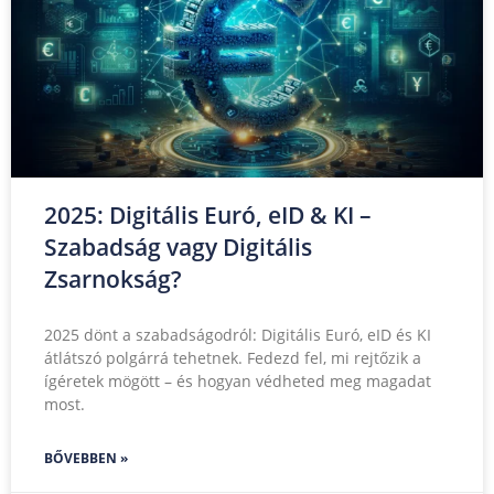
2025: Digitális Euró, eID & KI –
Szabadság vagy Digitális
Zsarnokság?
2025 dönt a szabadságodról: Digitális Euró, eID és KI
átlátszó polgárrá tehetnek. Fedezd fel, mi rejtőzik a
ígéretek mögött – és hogyan védheted meg magadat
most.
BŐVEBBEN »