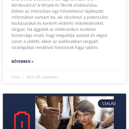
károkozásra? A tények és fikciók elválasztása.
Ebben az interjúban egy hihetetlenül tájékozott
informátort vontam be, aki részletezi a potenciális
kockázatokat és konkrét védelmi intézkedéseket
tárgyal. Ha aggódik az elektronikus eszközei
biztonsága miatt, hogy megvédje adatait és végső
soron a jólétét, akkor az alábbiakban tárgyalt
stratégiákat rendkívül fontosnak fogja találni.
BŐVEBBEN »
Chris
2023. 29, november
CSALÁD