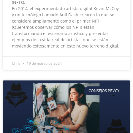
(NFTs).
En 2014, el experimentado artista digital Kevin McCoy
y un tecnólogo llamado Anil Dash crearon lo que se
considera ampliamente como el primer NFT.
(Queremos observar cómo los NFTs están
transformando el escenario artístico y presentar
ejemplos de la vida real de artistas que se están
moviendo exitosamente en este nuevo terreno digital.
Chris
19 de marzo de 2024
CONSEJOS PRVCY