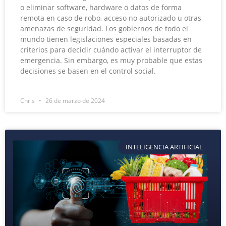
o eliminar software, hardware o datos de forma
remota en caso de robo, acceso no autorizado u otras
amenazas de seguridad. Los gobiernos de todo el
mundo tienen legislaciones especiales basadas en
criterios para decidir cuándo activar el interruptor de
emergencia. Sin embargo, es muy probable que estas
decisiones se basen en el control social.
Chris
26 de marzo de 2024
INTELIGENCIA ARTIFICIAL