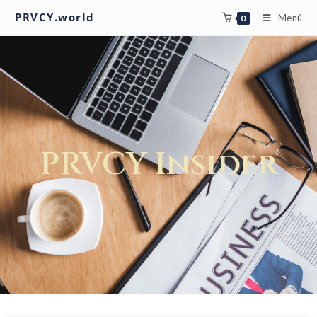
PRVCY.world
Menú
0
PRVCY Insider