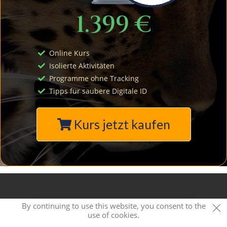
1.399
€
Online Kurs
Isolierte Aktivitäten
Programme ohne Tracking
Tipps für saubere Digitale ID
Kurs jetzt kaufen
Privacy Policy
Imprint
Karriere & Jobs
Kontakt
By continuing to use this website, you consent to the
use of cookies.