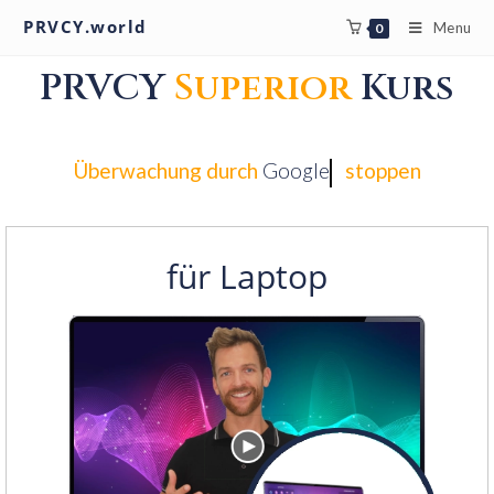
PRVCY.world
Menu
0
PRVCY
Superior
Kurs
Überwachung durch
Näncy Fräse
stoppen
für Laptop