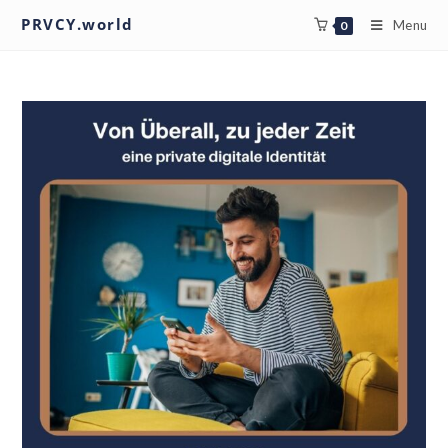
PRVCY.world
Menu
0