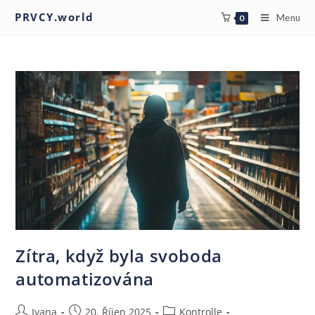
PRVCY.world
Menu
0
Zítra, když byla svoboda
automatizována
Ivana
20. Říjen 2025
Kontrolle