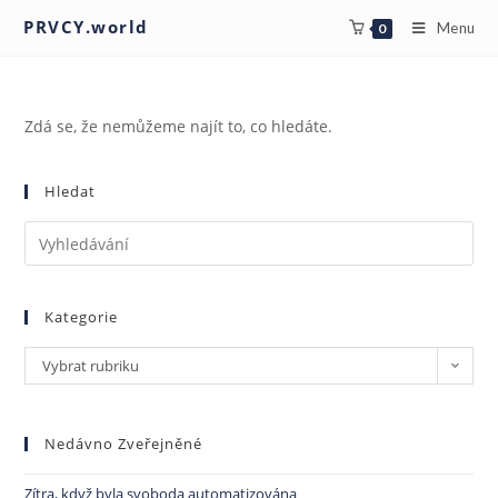
PRVCY.world
Menu
0
Zdá se, že nemůžeme najít to, co hledáte.
Hledat
Kategorie
Vybrat rubriku
Nedávno Zveřejněné
Zítra, když byla svoboda automatizována