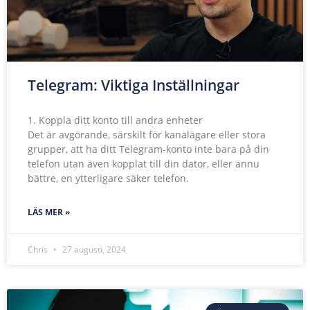
Telegram: Viktiga Inställningar
1. Koppla ditt konto till andra enheter
Det är avgörande, särskilt för kanalägare eller stora
grupper, att ha ditt Telegram-konto inte bara på din
telefon utan även kopplat till din dator, eller ännu
bättre, en ytterligare säker telefon.
LÄS MER »
Chris
27 augusti, 2024