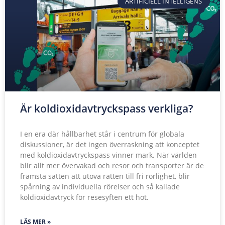
ARTIFICIELL INTELLIGENS
Är koldioxidavtryckspass verkliga?
I en era där hållbarhet står i centrum för globala
diskussioner, är det ingen överraskning att konceptet
med koldioxidavtryckspass vinner mark. När världen
blir allt mer övervakad och resor och transporter är de
främsta sätten att utöva rätten till fri rörlighet, blir
spårning av individuella rörelser och så kallade
koldioxidavtryck för resesyften ett hot.
LÄS MER »