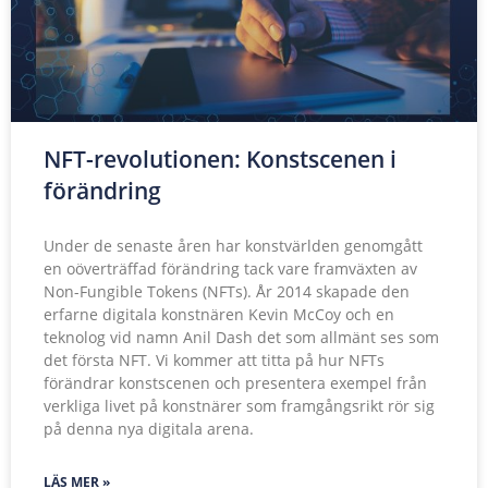
NFT-revolutionen: Konstscenen i
förändring
Under de senaste åren har konstvärlden genomgått
en oöverträffad förändring tack vare framväxten av
Non-Fungible Tokens (NFTs). År 2014 skapade den
erfarne digitala konstnären Kevin McCoy och en
teknolog vid namn Anil Dash det som allmänt ses som
det första NFT. Vi kommer att titta på hur NFTs
förändrar konstscenen och presentera exempel från
verkliga livet på konstnärer som framgångsrikt rör sig
på denna nya digitala arena.
LÄS MER »