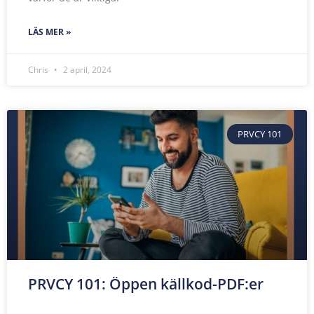
LÄS MER »
Chris
2 april, 2024
PRVCY 101
PRVCY 101: Öppen källkod-PDF:er