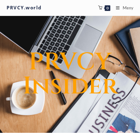
PRVCY.world
Meny
0
PRVCY
Insider