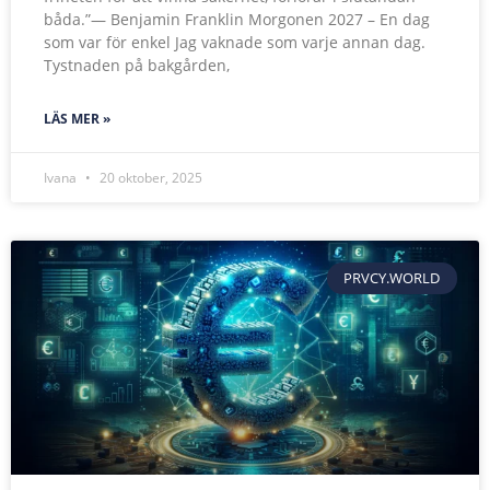
båda.”— Benjamin Franklin Morgonen 2027 – En dag
som var för enkel Jag vaknade som varje annan dag.
Tystnaden på bakgården,
LÄS MER »
Ivana
20 oktober, 2025
PRVCY.WORLD