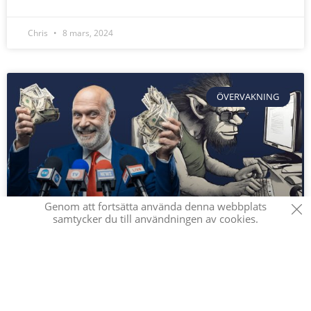
Chris
8 mars, 2024
ÖVERVAKNING
Genom att fortsätta använda denna webbplats
samtycker du till användningen av cookies.
Trollfabriker: Spridning av
desinformation och falska nyheter
Olika undersökningar har avslöjat hur regeringar