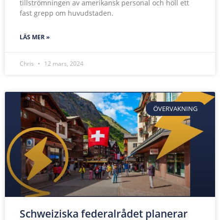
tillströmningen av amerikansk personal och höll ett
fast grepp om huvudstaden.
LÄS MER »
Chris
12 mars, 2024
ÖVERVAKNING
Schweiziska federalrådet planerar