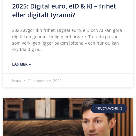
2025: Digital euro, eID & KI – frihet
eller digitalt tyranni?
2025 avgör din frihet: Digital euro, eID och AI kan göra
dig till en genomskinlig medborgare. Ta reda på vad
som verkligen ligger bakom löftena – och hur du kan
skydda dig nu.
LÄS MER »
Ivana
21 september, 2025
PRVCY.WORLD