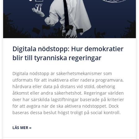
Digitala nödstopp: Hur demokratier
blir till tyranniska regeringar
Digitala nödstopp är säkerhetsmekanismer som
utformats för att inaktivera eller radera programvara,
hårdvara eller data på distans vid stöld, obehörig
åtkomst eller andra säkerhetshot. Regeringar världen
över har särskilda lagstiftningar baserade på kriterier
för att avgöra när de ska aktivera nödstoppet. Dock
baseras dessa beslut högst troligt på social kontroll.
LÄS MER »