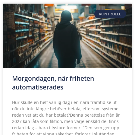
KONTROLLE
Morgondagen, när friheten
automatiserades
Hur skulle en helt vanlig dag i en nära framtid se ut –
när du inte längre behöver betala, eftersom systemet
redan vet att du har betalat?Denna berättelse från år
2027 kan låta som fiktion, men varje enskild del finns
redan idag – bara i tystare former. ”Den som ger upp
friheten för att vinna säkerhet, förlorar i slutändan