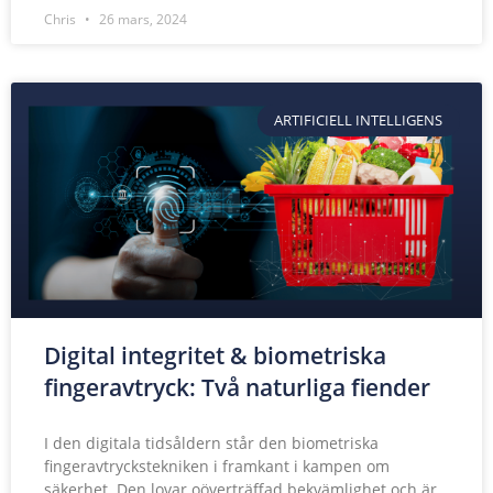
Chris
26 mars, 2024
ARTIFICIELL INTELLIGENS
Digital integritet & biometriska
fingeravtryck: Två naturliga fiender
I den digitala tidsåldern står den biometriska
fingeravtryckstekniken i framkant i kampen om
säkerhet. Den lovar oöverträffad bekvämlighet och är