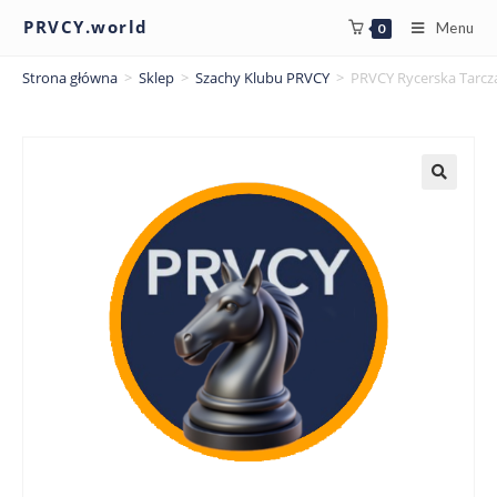
PRVCY.world
Menu
0
Strona główna
>
Sklep
>
Szachy Klubu PRVCY
>
PRVCY Rycerska Tarcz