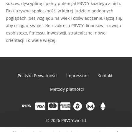
sukces, dyscyplinę i pełny potencjał PRVCY każdego z nich.
Ekskluzywna społeczność, w której ludzie o podobnych
poglądach, bez względu na wiek i doświadczenie, łączą się,
aby osiągać swoje cele z zakresu PRVCY, finansów, rozwoju
osobistego, fitnessu, inwestycji, strategicznej nowej
orientacji i o wiele więcej.
Polityka Prywatności
Impressum
Kontakt
Metody płatności
© 2026 PRVCY.world