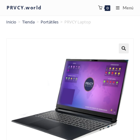
PRVCY.world
Menú
0
Inicio
>
Tienda
>
Portátiles
>
PRVCY Laptop