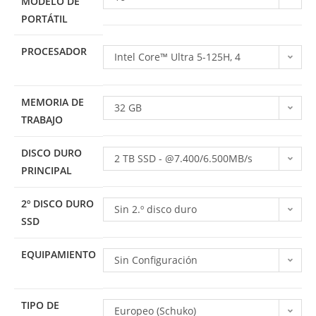
MODELO DE
PORTÁTIL
PROCESADOR
Intel Core™ Ultra 5-125H, 4
núcleos, 4.5GHz, 8 núcleos
MEMORIA DE
eficientes, 3.3GHz, 16 hilos
32 GB
TRABAJO
DISCO DURO
2 TB SSD - @7.400/6.500MB/s
PRINCIPAL
(leer/escritura)
2º DISCO DURO
Sin 2.º disco duro
SSD
EQUIPAMIENTO
Sin Configuración
TIPO DE
Europeo (Schuko)