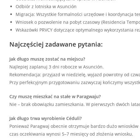
Odbiór z lotniska w Asunción
Migracja: Wszystkie formalności urzędowe i koordynacja t
Wniosek o pozwolenie na pobyt czasowy (Residencia Tempora
Wskazówki PRVCY dotyczące optymalnego wykorzystania re
Najczęściej zadawane pytania:
Jak długo muszę zostać na miejscu?
Najlepiej zaplanuj 3 dni robocze w Asunción.
Rekomendacja: przyjazd w niedzielę, wyjazd powrotny od czwa
Przy perfekcyjnym przygotowaniu zazwyczaj kończymy wszystko
Czy muszę mieszkać na stałe w Paragwaju?
Nie – brak obowiązku zamieszkania. W pierwszych dwóch latac
Jak długo trwa wyrobienie Céduli?
Ponieważ Paragwaj obecnie otrzymuje bardzo dużo wniosków 
czas oczekiwania wynosi 5–7 miesięcy od złożenia wniosku.