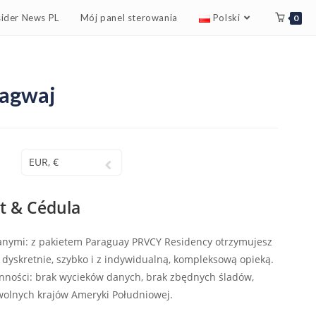
sider News PL
Mój panel sterowania
Polski
0
agwaj
EUR, €
t & Cédula
anymi: z pakietem Paraguay PRVCY Residency otrzymujesz
 dyskretnie, szybko i z indywidualną, kompleksową opieką.
ności: brak wycieków danych, brak zbędnych śladów,
 wolnych krajów Ameryki Południowej.