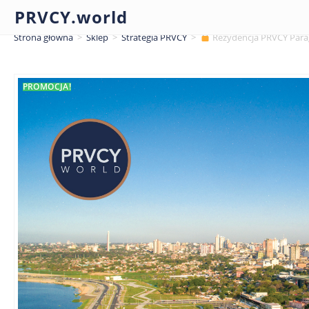
PRVCY.world
Strona główna
>
Sklep
>
Strategia PRVCY
>
Rezydencja PRVCY Para
PROMOCJA!