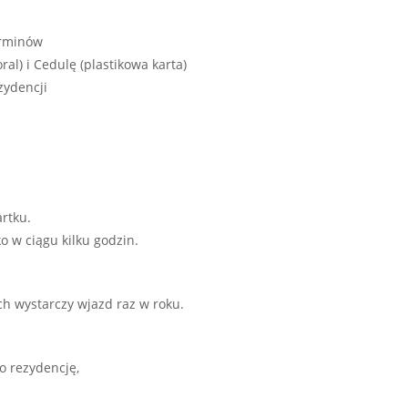
erminów
l) i Cedulę (plastikowa karta)
zydencji
rtku.
 w ciągu kilku godzin.
h wystarczy wjazd raz w roku.
o rezydencję,