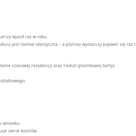
tarczy wjazd raz w roku.
ra jest niemal identyczna – a później wystarczy pojawić się raz na
e czasowej rezydencji oraz Ceduli (plastikowej karty).
podatkowego.
u wniosku.
uje zwrot kosztów.