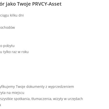
ór jako Twoje PRVCY-Asset
ciągu kilku dni
 dochodów
go pobytu
u tylko raz w roku
yfikujemy Twoje dokumenty z wyprzedzeniem
zyta na miejscu
wszystkie spotkania, tłumaczenia, wizyty w urzędach
a