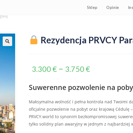
Sklep
Opinie
In
gwaj
Rezydencja PRVCY Par
–
3.300
€
3.750
€
Suwerenne pozwolenie na poby
Maksymalna wolność i pełna kontrola nad Twoimi d
oficjalne pozwolenie na pobyt oraz krajową Cédulę –
PRVCY.world to synonim bezkompromisowej suweren
tylko solidny plan awaryjny w jednym z najbardziej