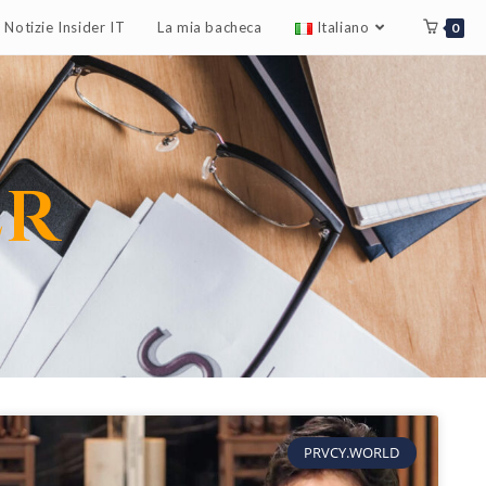
Notizie Insider IT
La mia bacheca
Italiano
0
er
PRVCY.WORLD