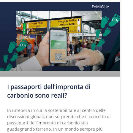
FAMIGLIA
I passaporti dell’impronta di
carbonio sono reali?
In un’epoca in cui la sostenibilità è al centro delle
discussioni globali, non sorprende che il concetto di
passaporti dell’impronta di carbonio stia
guadagnando terreno. In un mondo sempre più