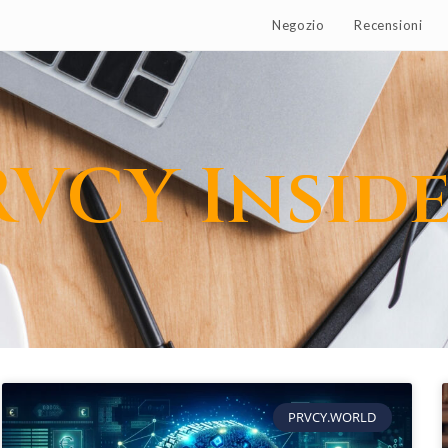
Negozio
Recensioni
RVCY Insid
PRVCY.WORLD