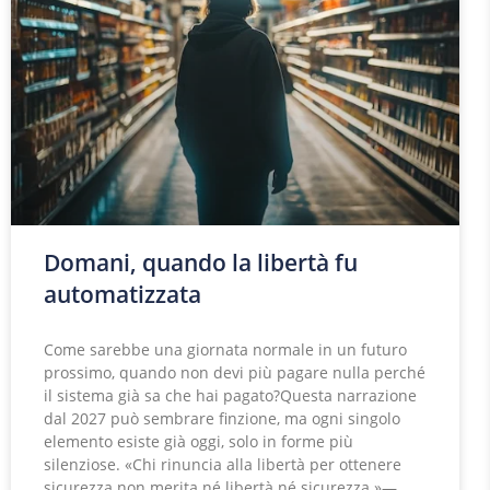
Domani, quando la libertà fu
automatizzata
Come sarebbe una giornata normale in un futuro
prossimo, quando non devi più pagare nulla perché
il sistema già sa che hai pagato?Questa narrazione
dal 2027 può sembrare finzione, ma ogni singolo
elemento esiste già oggi, solo in forme più
silenziose. «Chi rinuncia alla libertà per ottenere
sicurezza non merita né libertà né sicurezza.»—