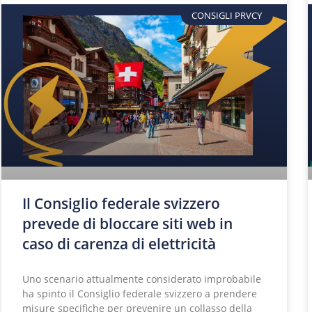
CONSIGLI PRVCY
Il Consiglio federale svizzero
prevede di bloccare siti web in
caso di carenza di elettricità
Uno scenario attualmente considerato improbabile
ha spinto il Consiglio federale svizzero a prendere
misure specifiche per prevenire un collasso della