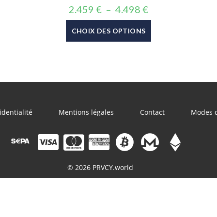
2.459
€
–
4.498
€
CHOIX DES OPTIONS
identialité
Mentions légales
Contact
Modes 
© 2026 PRVCY.world