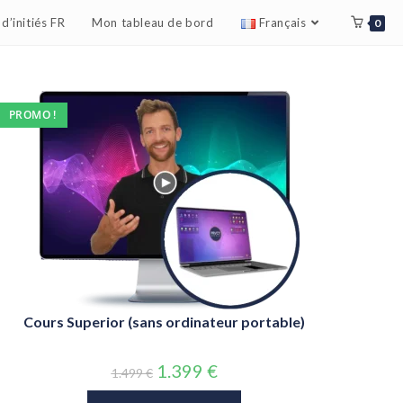
d’initiés FR
Mon tableau de bord
Français
0
PROMO !
Cours Superior (sans ordinateur portable)
1.399
€
1.499
€