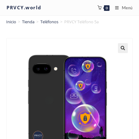
PRVCY.world
Menú
0
Inicio
>
Tienda
>
Teléfonos
>
PRVCY Teléfono 5a