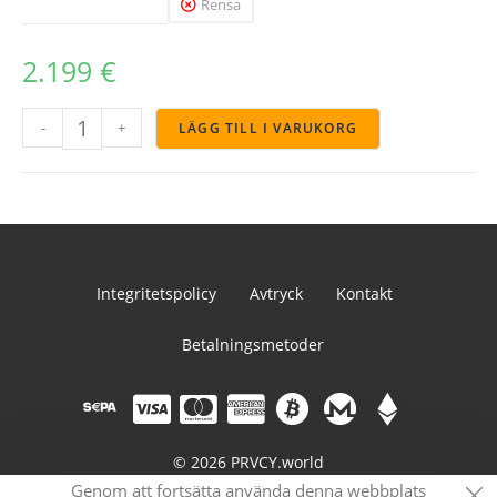
Rensa
2.199
€
-
+
LÄGG TILL I VARUKORG
Integritetspolicy
Avtryck
Kontakt
Betalningsmetoder
© 2026 PRVCY.world
Genom att fortsätta använda denna webbplats