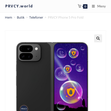
PRVCY.world
Meny
0
Hem
>
Butik
>
Telefoner
>
PRVCY Phone 5 Pro Fold