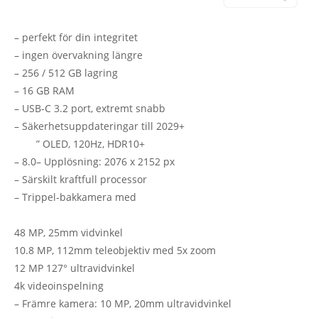
– perfekt för din integritet
– ingen övervakning längre
– 256 / 512 GB lagring
–
16 GB
RAM
– USB-C 3.2 port, extremt snabb
– Säkerhetsuppdateringar till 2029+
” OLED, 120Hz, HDR10+
– 8.0
– Upplösning: 2076 x 2152 px
– Särskilt kraftfull processor
– Trippel-bakkamera med
48 MP, 25mm vidvinkel
10.8 MP, 112mm teleobjektiv med 5x zoom
12 MP 127° ultravidvinkel
4k videoinspelning
– Främre kamera:
10 MP, 20mm ultravidvinkel