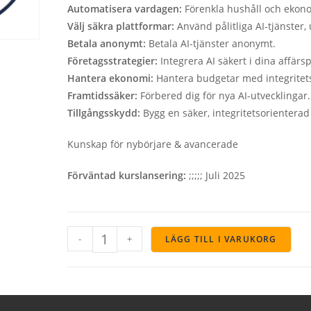
Automatisera vardagen:
Förenkla hushåll och ekon
Välj säkra plattformar:
Använd pålitliga AI-tjänster, 
Betala anonymt:
Betala AI-tjänster anonymt.
Företagsstrategier:
Integrera AI säkert i dina affärs
Hantera ekonomi:
Hantera budgetar med integritets
Framtidssäker:
Förbered dig för nya AI-utvecklingar.
Tillgångsskydd:
Bygg en säker, integritetsorienterad 
Kunskap för nybörjare & avancerade
Förväntad kurslansering:
;;;;; Juli 2025
-
+
LÄGG TILL I VARUKORG