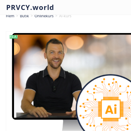
PRVCY.world
Hem
>
Butik
>
Onlinekurs
>
AI-kurs
REA!