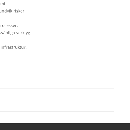
omi.
undvik risker.
processer.
vänliga verktyg.
infrastruktur.