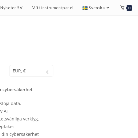
r Nyheter SV
Mitt instrumentpanel
Svenska
0
EUR, €
h cybersäkerhet
slöja data.
v AI
etsvänliga verktyg.
epfakes
a din cybersäkerhet