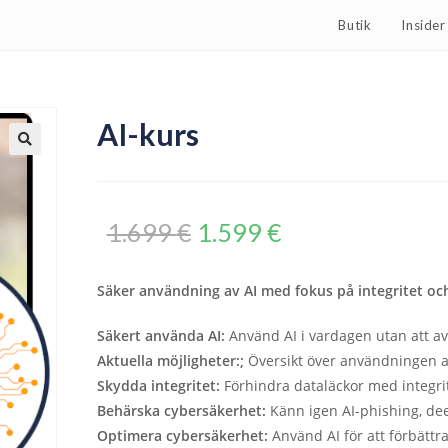
Butik
Inside
AI-kurs
1.699
€
1.599
€
Säker användning av AI med fokus på integritet oc
Säkert använda AI:
Använd AI i vardagen utan att av
Aktuella möjligheter:;
Översikt över användningen a
Skydda integritet:
Förhindra dataläckor med integrit
Behärska cybersäkerhet:
Känn igen AI-phishing, de
Optimera cybersäkerhet:
Använd AI för att förbättr