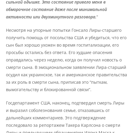
сильной одышке. Это состояние привело меня в
обморочное состояние даже после минимальной
активности или двухминутного разговора.
“
Несмотря на упорные попытки Гонсало Лиры-старшего
получить помощь от посольства США и убедиться, что его
сын был хорошо ухожен во время госпитализации, его
просьбы остались без ответа. Его худшие опасения
оправдались через неделю, когда он получил новость о
смерти сына. В эмоциональном заявлении Лира-старший
осудил как украинское, так и американское правительства
за их роль в смерти сына, приписав это “пыткам,
вымогательству и блокированной связи”.
Госдепартамент США, наконец, подтвердил смерть Лиры
и выразил соболезнования семье, отказавшись от
дальнейших комментариев. Это подтверждение
последовало за репортажем Такера Карлсона о смерти
Лиры и предыдущими обращениями Илона Маска к