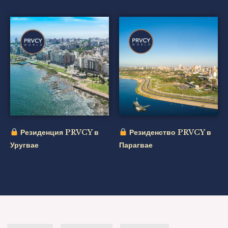
Резиденция PRVCY в
Резиденство PRVCY в
Уругвае
Парагвае