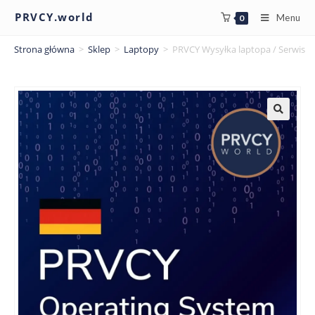
PRVCY.world
Menu
0
Strona główna
>
Sklep
>
Laptopy
>
PRVCY Wysyłka laptopa / Serwis