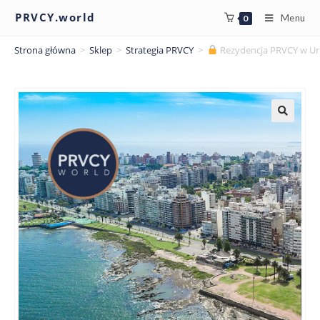
PRVCY.world
Menu
0
Strona główna
>
Sklep
>
Strategia PRVCY
>
Rezydencja PRVCY w U