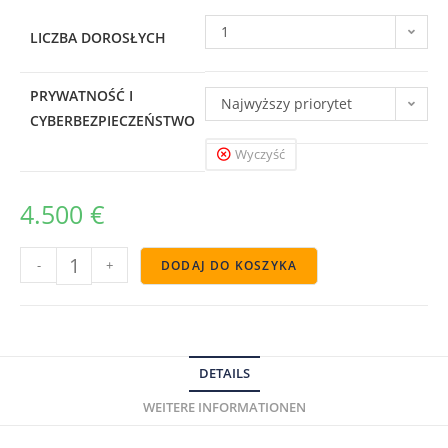
1
LICZBA DOROSŁYCH
PRYWATNOŚĆ I
Najwyższy priorytet
CYBERBEZPIECZEŃSTWO
PRVCY (w tym | + 0,00 €)
Wyczyść
4.500
€
-
+
DODAJ DO KOSZYKA
DETAILS
WEITERE INFORMATIONEN