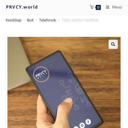
PRVCY.world
Menü
0
Kezdőlap
>
Bolt
>
Telefonok
>
Teljes telefon beállítás