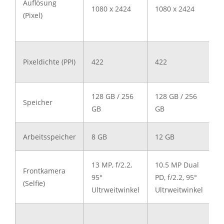
Auflösung
1080 x 2424
1080 x 2424
1
(Pixel)
Pixeldichte (PPI)
422
422
4
128 GB / 256
128 GB / 256
2
Speicher
GB
GB
G
Arbeitsspeicher
8 GB
12 GB
1
13 MP, f/2.2,
10.5 MP Dual
4
Frontkamera
95°
PD, f/2.2, 95°
P
(Selfie)
Ultrweitwinkel
Ultrweitwinkel
U
T