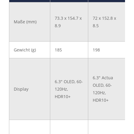
73.3 x 154.7 x
72 x 152.8 x
7
Maße (mm)
8.9
8.5
8
Gewicht (g)
185
198
2
6
6.3" Actua
6.3" OLED, 60-
A
OLED, 60-
Display
120Hz,
O
120Hz,
HDR10+
1
HDR10+
H