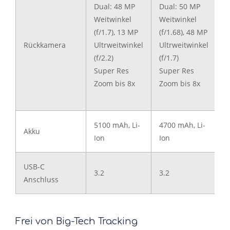
Dual: 48 MP
Dual: 50 MP
W
Weitwinkel
Weitwinkel
(
(f/1.7), 13 MP
(f/1.68), 48 MP
U
Rückkamera
Ultrweitwinkel
Ultrweitwinkel
(
(f/2.2)
(f/1.7)
T
Super Res
Super Res
(f
Zoom bis 8x
Zoom bis 8x
S
Z
5100 mAh, Li-
4700 mAh, Li-
5
Akku
Ion
Ion
I
USB-C
3.2
3.2
3
Anschluss
Frei von Big-Tech Tracking