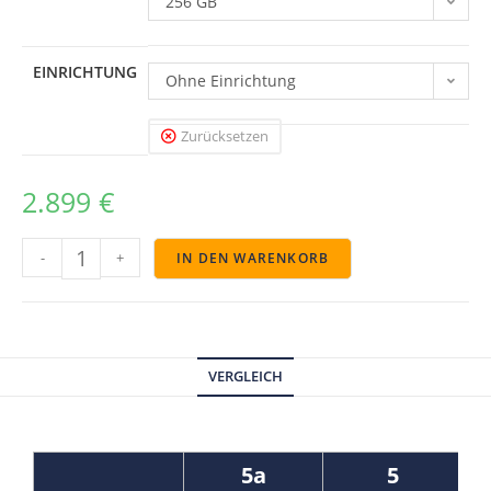
256 GB
EINRICHTUNG
Ohne Einrichtung
Zurücksetzen
2.899
€
-
+
IN DEN WARENKORB
VERGLEICH
5a
5