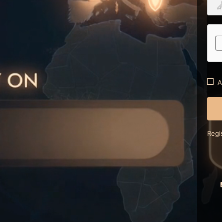
A
Regi